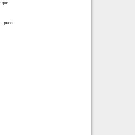
r que
na, puede