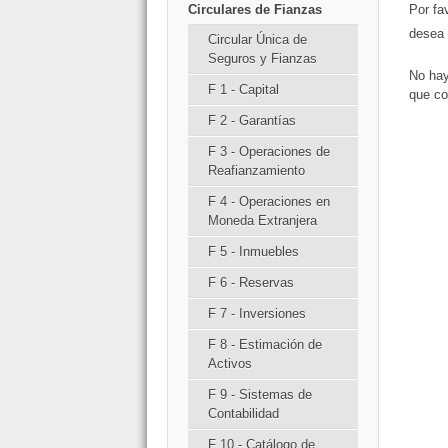
Circulares de Fianzas
Por fa
desea 
Circular Única de
Seguros y Fianzas
No hay
F 1 - Capital
que co
F 2 - Garantías
F 3 - Operaciones de
Reafianzamiento
F 4 - Operaciones en
Moneda Extranjera
F 5 - Inmuebles
F 6 - Reservas
F 7 - Inversiones
F 8 - Estimación de
Activos
F 9 - Sistemas de
Contabilidad
F 10 - Catálogo de